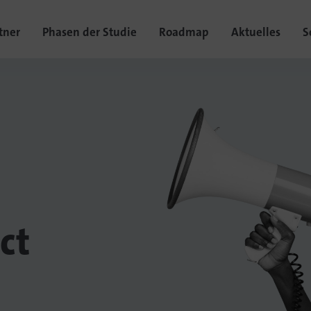
tner
Phasen der Studie
Roadmap
Aktuelles
S
ct