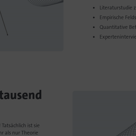
Literaturstudie
Empirische Feld
Quantitative B
Experteninterv
 tausend
atsächlich ist sie
r als nur Theorie